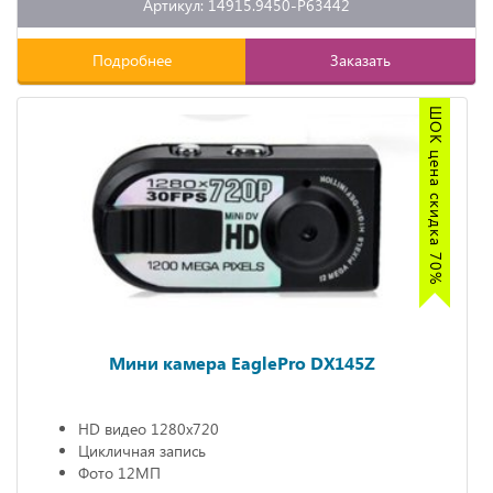
Артикул: 14915.9450-P63442
Подробнее
Заказать
ШОК цена скидка 70%
Мини камера EaglePro DX145Z
HD видео 1280х720
Цикличная запись
Фото 12МП