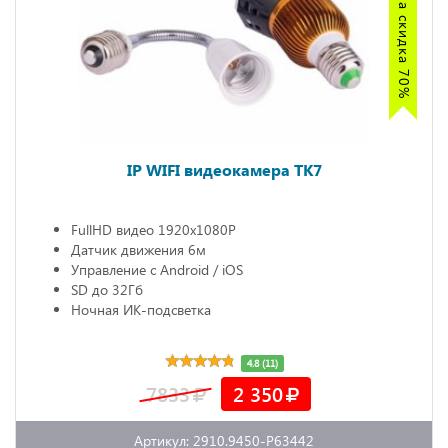
ШОК цена скидка 70%
IP WIFI видеокамера TK7
FullHD видео 1920х1080P
Датчик движения 6м
Управление с Android / iOS
SD до 32Гб
Ночная ИК-подсветка
4.8 (11)
7833
2 350
Артикул: 2910.9450-P63442