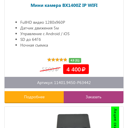
Мини камера BX1400Z IP WIFI
FullHD видео 1280х960P
Датчик движения 5м
Управление с Android / iOS
SD до 64Гб
Ночная съемка
4.9 (31)
5500
4 400
Артикул: 11401.9450-P63442
Подробнее
Заказать
Акция скидка 20%