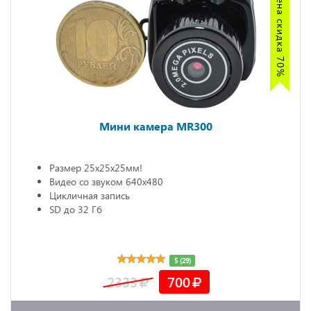
ШОК цена скидка 70%
Мини камера MR300
Размер 25х25х25мм!
Видео со звуком 640х480
Цикличная запись
SD до 32 Гб
5 (29)
2333
700