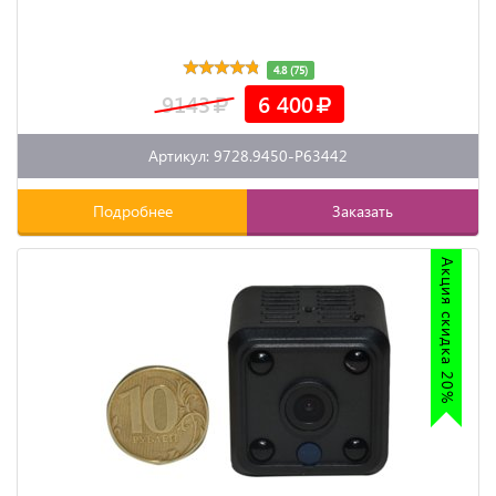
4.8 (75)
9143
6 400
Артикул: 9728.9450-P63442
Подробнее
Заказать
Акция скидка 20%